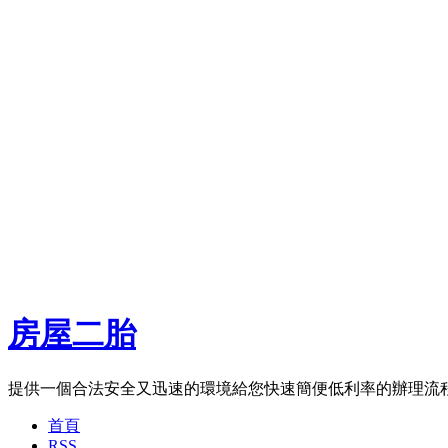
房屋二胎
提供一個合法安全又迅速的環境給您快速簡便低利率的辦理流
首頁
RSS